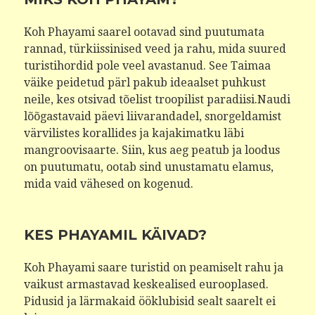
Koh Phayami saarel ootavad sind puutumata
rannad, türkiissinised veed ja rahu, mida suured
turistihordid pole veel avastanud. See Taimaa
väike peidetud pärl pakub ideaalset puhkust
neile, kes otsivad tõelist troopilist paradiisi.Naudi
lõõgastavaid päevi liivarandadel, snorgeldamist
värvilistes korallides ja kajakimatku läbi
mangroovisaarte. Siin, kus aeg peatub ja loodus
on puutumatu, ootab sind unustamatu elamus,
mida vaid vähesed on kogenud.
KES PHAYAMIL KÄIVAD?
Koh Phayami saare turistid on peamiselt rahu ja
vaikust armastavad keskealised eurooplased.
Pidusid ja lärmakaid ööklubisid sealt saarelt ei